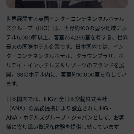
世界展開する英国インターコンチネンタルホテル
ズグループ（
IHG
）は、世界約
100
の国や地域にホ
テル
5,000
軒以上、客室
754,265
室を有する、世界
最大の国際ホテル企業です。日本国内では、イン
ターコンチネンタルホテル、クラウンプラザ、ホ
リデイ・インホテルズ＆リゾーツのブランドを展
開。
33
のホテル内に、客室約
10,000
室を有してい
ます。
日本国内では、
IHG
と全日本空輸株式会社
（
ANA
）の業務提携により設立された
IHG
・
ANA
・ホテルズグループ・ジャパンとして、お客
様に寄り添い贅沢な体験を提供し続けています。