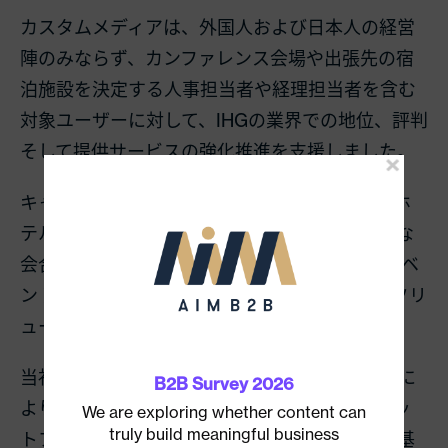
カスタムメディアは、外国人および日本人の経営
陣のみならず、カンファレンス会場や出張先の宿
泊施設を決定する人事担当者や経理担当者を含む
対象ユーザーに対して、
IHG
の業界での地位、評判
そして提供サービスの強化推進を支援しました。
キャンペーンの趣旨は、日本国内における
IHG
ホ
テルの知名度高めることでした。特に、小規模な
会合から大会議
、インセンティブ、ビジネスイベ
ント（
MICE
）向けのサービス、施設、場所、ソリ
ューションに焦点を当てました。
当社は、統合的なマルチチャネル・アプローチに
B2B Survey 2026
より、
IHG
のメッセージを発信しました。プラッ
We are exploring whether content can
truly build meaningful business
トフォームは、経営陣が情報を受け取る方法に基