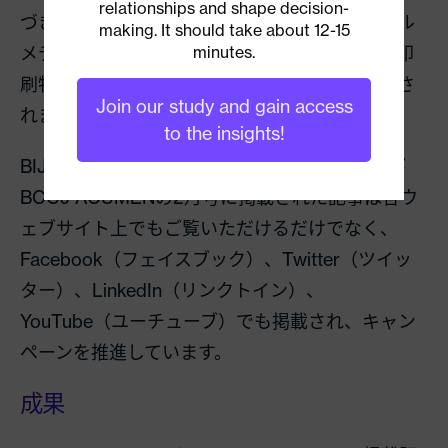
relationships and shape decision-
づき、印刷物、ウェブサイト、動画、ソーシャル
making. It should take about 12-15
メディアなどから選択。より有効な方法として印
minutes.
刷物と、知名度をより高めるための動画が採用さ
Join our study and gain access
れました。
to the insights!
BIJ.TV
でのビデオと、The
ACCJ Journal
および
BCCJ ACUMEN
の
2
月号に掲載された記事は各ウ
ェブサイト上でもご覧いただけるだけでなく、
Facebook
（フェイスブック）、
Twitter
（ツイッ
ター）、
LinkedIn
（リンクトイン）、
YouTube
（ユーチューブ）でも掲載され、キャン
ペーンを推進しています。
成果