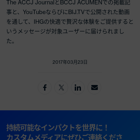
The
ACCJ Journal
と
BCCJ ACUMENでの
掲載記
事と、
YouTube
ならびに
BIJ.TV
で公開された動画
を通して、
IHG
の快適で贅沢な体験をご提供すると
いうメッセージが対象ユーザーに届けられまし
た。
2017年03月23日
持続可能なインパクトを世界に！
カスタムメディアにぜひご連絡くださ