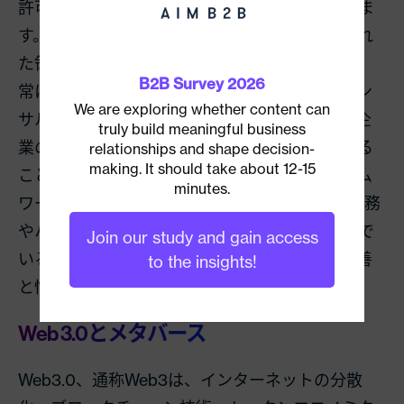
許可する前に、さまざまな形式の認証を使用しま
す。また、ユーザーがネットワーク内の許可され
た領域にとどまっていることを確認するために、
B2B Survey 2026
常に検証を行います。これにより、従業員やコン
We are exploring whether content can
サルタントが世界のどこからログインしても、企
truly build meaningful business
業のデータに対して高いセキュリティを確保する
relationships and shape decision-
making. It should take about 12-15
ことができるのです。ゼロ・トラストのフレーム
minutes.
ワークを備えたSaaSを利用することで、在宅勤務
やハイブリッド勤務などの多様な働き方が進んで
Join our study and gain access
いる日本においても、クロスボーダー業務の改善
to the insights!
と情報保護が容易になります。
Web 3.0とメタバース
Web3.0、通称Web3は、インターネットの分散