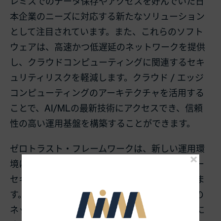
レミスでのデータ保存やアクセスを好んでいた日
本企業のニーズに対応する新たなソリューション
として注目されています。また、これらのソフト
ウェアは、高速かつ低遅延のネットワークを提供
し、クラウドコンピューティングに関連するセキ
ュリティリスクを軽減します。クラウド / エッジ
コンピューティングのアーキテクチャを活用する
ことで、AI/MLの最新技術にアクセスでき、信頼
性の高い運用基盤を構築することができます。
ゼロトラスト・フレームワークは、新しい運用環
境において、クラウドとエッジの運用をサイバー
セキュリティのリスクから保護することができま
す。ゼロトラスト・アーキテクチャでは、組織の
ネットワークやデータへのアクセスをユーザーに